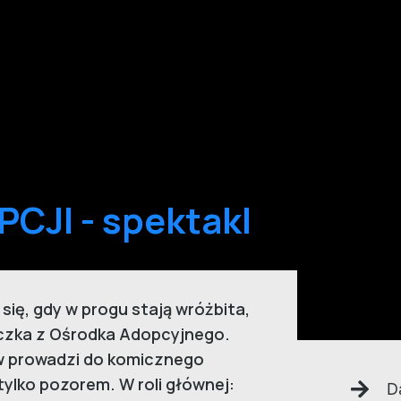
CJI - spektakl
ię, gdy w progu stają wróżbita,
iczka z Ośrodka Adopcyjnego.
w prowadzi do komicznego
tylko pozorem. W roli głównej:
D