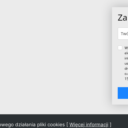
Za
W
el
in
us
dr
o.
15
owego działania pliki cookies [
Więcej informacji
]