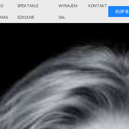
O
SPEKTAKLE
WYNAJEM
KONTAKT
KUP B
NAS
SZKOLNE
SAL