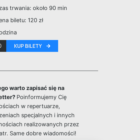
zas trwania: około
90
min
ena biletu:
120
zł
odzina
0
KUP BILETY
go warto zapisać się na
etter?
Poinformujemy Cię
ściach w repertuarze,
eniach specjalnych i innych
ościach realizowanych przez
atr. Same dobre wiadomości!