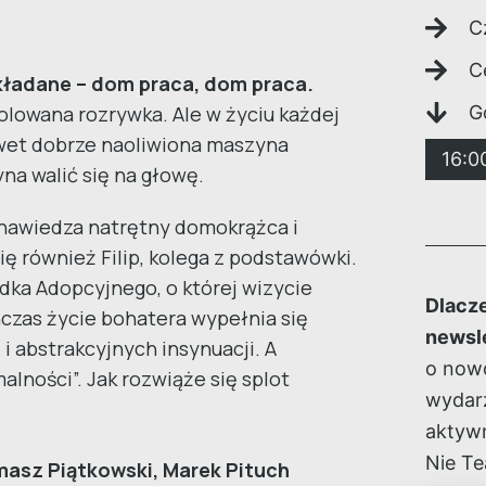
C
C
ładane – dom praca, dom praca.
lowana rozrywka. Ale w życiu każdej
G
awet dobrze naoliwiona maszyna
16:0
na walić się na głowę.
 nawiedza natrętny domokrążca i
ę również Filip, kolega z podstawówki.
dka Adopcyjnego, o której wizycie
Dlacze
czas życie bohatera wypełnia się
newsl
abstrakcyjnych insynuacji. A
o nowo
lności”. Jak rozwiąże się splot
wydarz
aktywn
Nie Te
masz Piątkowski, Marek Pituch