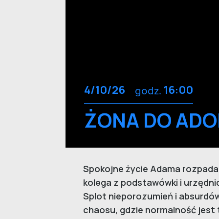
4/10/26
godz.
16:00
ŻONA DO ADOP
Spokojne życie Adama rozpada s
kolega z podstawówki i urzędn
Splot nieporozumień i absurdó
chaosu, gdzie normalność jest 