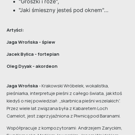
"Groszki i róże",
"Jaki śmieszny jesteś pod oknem"...
Artyści:
Jaga Wrońska - śpiew
Jacek Bylica - fortepian
Oleg Dyyak - akordeon
Jaga Wrońska
- Krakowski Wróbelek, wokalistka,
pieśniarka, interpretuje pieśni z całego świata, jak ktoś
kiedyś o niej powiedział: „skarbnica pieśni wszelakich”.
Przez wiele lat związana była z Kabaretem Loch
Camelot, jest zaprzyjaźniona z Piwnicą pod Baranami.
Współpracuje z kompozytorami: Andrzejem Zaryckim,