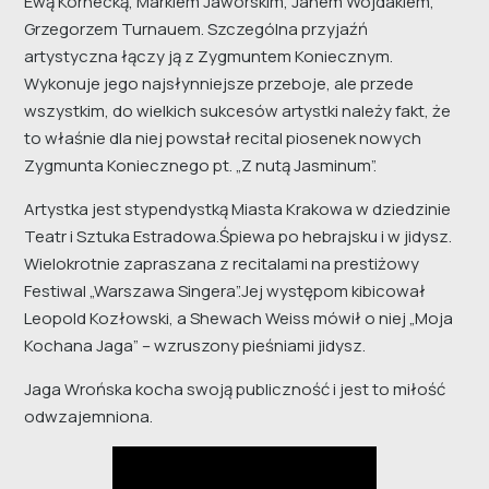
Ewą Kornecką, Markiem Jaworskim, Janem Wojdakiem,
Grzegorzem Turnauem. Szczególna przyjaźń
artystyczna łączy ją z Zygmuntem Koniecznym.
Wykonuje jego najsłynniejsze przeboje, ale przede
wszystkim, do wielkich sukcesów artystki należy fakt, że
to właśnie dla niej powstał recital piosenek nowych
Zygmunta Koniecznego pt. „Z nutą Jasminum”.
Artystka jest stypendystką Miasta Krakowa w dziedzinie
Teatr i Sztuka Estradowa.Śpiewa po hebrajsku i w jidysz.
Wielokrotnie zapraszana z recitalami na prestiżowy
Festiwal „Warszawa Singera”.Jej występom kibicował
Leopold Kozłowski, a Shewach Weiss mówił o niej „Moja
Kochana Jaga” – wzruszony pieśniami jidysz.
Jaga Wrońska kocha swoją publiczność i jest to miłość
odwzajemniona.