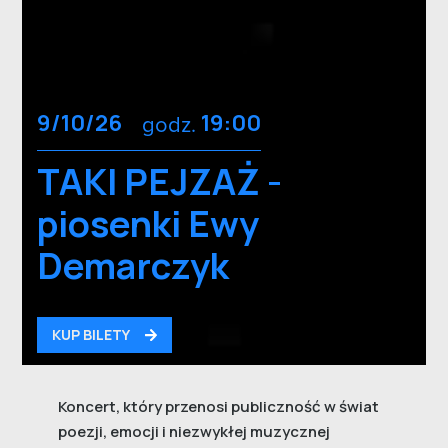
9/10/26
godz.
19:00
TAKI PEJZAŻ -
piosenki Ewy
Demarczyk
KUP BILETY
Koncert, który przenosi publiczność w świat
poezji, emocji i niezwykłej muzycznej