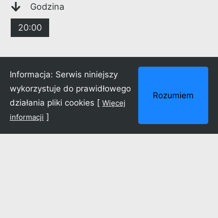
Godzina
20:00
Informacja: Serwis niniejszy
wykorzystuje do prawidłowego
Dlaczego warto zapisać się na newsletter?
Rozumiem
działania pliki cookies [
Więcej
Poinformujemy Cię o nowościach
]
informacji
w repertuarze, wydarzeniach specjalnych
i innych aktywnościach realizowanych przez
Nie Teatr. Same dobre wiadomości!
Zapisz się!