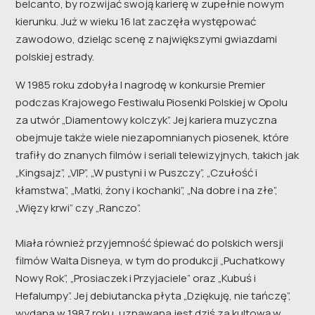
belcanto, by rozwijać swoją karierę w zupełnie nowym
kierunku. Już w wieku 16 lat zaczęła występować
zawodowo, dzieląc scenę z największymi gwiazdami
polskiej estrady.
W 1985 roku zdobyła I nagrodę w konkursie Premier
podczas Krajowego Festiwalu Piosenki Polskiej w Opolu
za utwór „Diamentowy kolczyk”. Jej kariera muzyczna
obejmuje także wiele niezapomnianych piosenek, które
trafiły do znanych filmów i seriali telewizyjnych, takich jak
„Kingsajz”, „VIP”, „W pustyni i w Puszczy”, „Czułość i
kłamstwa”, „Matki, żony i kochanki”, „Na dobre i na złe”,
„Więzy krwi” czy „Ranczo”.
Miała również przyjemność śpiewać do polskich wersji
filmów Walta Disneya, w tym do produkcji „Puchatkowy
Nowy Rok”, „Prosiaczek i Przyjaciele” oraz „Kubuś i
Hefalumpy”. Jej debiutancka płyta „Dziękuję, nie tańczę”,
wydana w 1987 roku, uznawana jest dziś za kultową w