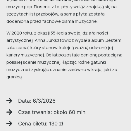
muzyce pop. Piosenki z tej płyty wciąż znajdują się na
szczytach list przebojów, a sama płyta została
doceniona przez fachowe pisma muzyczne.
W 2020 roku, z okazji 35-lecia swojej działalności
artystycznej, Anna Jurksztowicz wydała album „Jestem
taka sama”, który stanowi kolejną ważną odsłonę jej
kariery muzycznej. Od lat pozostaje cenioną postacią na
polskiej scenie muzycznej, łącząc różne gatunki
muzyczne i zyskując uznanie zarówno w kraju, jak i za
granicą.
Data:
6/3/2026
Czas trwania: około
60
min
Cena biletu:
130
zł