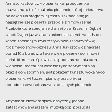
Anna Jurksztowicz – piosenkarka i producentka
muzyczna, a także autorka piosenek, której kariera trwa
od dekad. Na program jej recitalu składają się jej
najpiękniejsze piosenki i przeboje z filmów i seriali.
Przeboje które specjalnie dla niej pisali Krzesimir Dębski i
Jacek Cygan już w latach osiemdziesiątych weszły do
kanonu polskiej muzyki rozrywkowej i są wizytówką
rodzimego show-biznesu. Anna Jurksztowicz nagrała
ponad 10 albumów, a także wiele piosenek do filmów i
seriali, które zna i śpiewa z nią podczas recitalu cała
widownia. Recital jest więc nie tylko sentymentalną
okazją do wspomnień, jest pokazem kunsztu wokalnego
piosenkarki, wirtuozerii pianisty oraz piękna i
ponadczasowości naszych rodzimych piosenek.
Artystka studiowała śpiew klasyczny, jednak
zafascynowana jazzem i muzyką pop, porzuciła