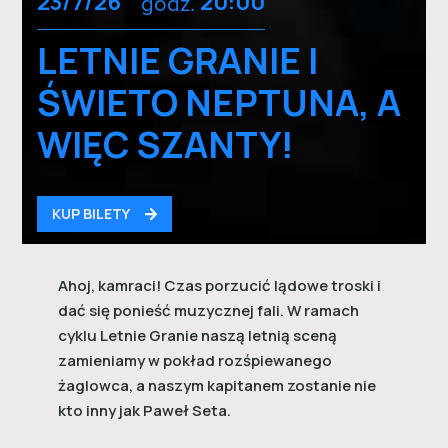
23/7/26
godz.
20:00
LETNIE GRANIE |
ŚWIETO NEPTUNA, A
WIĘC SZANTY!
KUP BILETY
Ahoj, kamraci! Czas porzucić lądowe troski i
dać się ponieść muzycznej fali. W ramach
cyklu Letnie Granie naszą letnią sceną
zamieniamy w pokład rozśpiewanego
żaglowca, a naszym kapitanem zostanie nie
kto inny jak Paweł Seta.