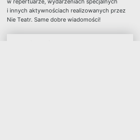
w repertuarze, wydarzeniach specjalnych
i innych aktywnościach realizowanych przez
Nie Teatr. Same dobre wiadomości!
Zapisz się!
Wyrażam zgodę na otrzymywanie drogą elektroniczną na
wskazany przeze mnie adres email informacji handlowej w
rozumieniu art. 10 ust. 1 ustawy z dnia 18 lipca 2002 roku o
świadczeniu usług drogą elektroniczną od Direction Group
Poland Sp. z o.o., ul. Generała Władysława Andersa 38, IV
piętro, 15-113 Białystok.
Zapisz się!