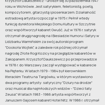
Krzysztof Daukszewicz - urodził się 30 października 1947
roku w Wichrówie. Jest satyrykiem, felietonistą, poetą,
kompozytorem, gitarzystą i piosenkarzem. Działalność
estradową artysta rozpoczął w 1975 r. Pełnił wtedy
funkcję dyrektora Miejskiego Domu Kultury w Szczytnie
oraz współtworzył kabaret Gwuść. Już w 1976 r. satyryk
otrzymał drugą nagrodę na I Biesiadzie Humoru i Satyry w
Lidzbarku Warmińskim za swój autorski program
"Dookoła Wojtek", a zaledwie rok później otrzymał
nagrodę Złote Rogi Kozicy na przeglądzie kabaretów w
Zakopanem. Krzysztof Daukszewicz po przeprowadzce
w 1978 r. do Warszawy zaczął występować w kabarecie
Na Pięterku. W latach 1979 - 1984 był kierownikiem
literackim Teatru na Targówku, w którym wystawiono
dwa programy artysty: satyryczny "Dziury na drodze"
oraz musical dla najmłodszych widzów - "Dzieci taty
Zeusa". W latach 1983 - 1986 artysta współtworzył z
Januszem Gajosem kabaret Hotel Nitz. W 1986 r. otrzymał