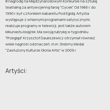
III nagrodę na Międzynarodowym Konkursie na sztukę
teatralną za antywojenną farsę "Cycek". Od 1986 r. do
1990 r. był członkiem kabaretu Pod Egidą. Artysta
występuje z własnymi programami satyrycznymi,
realizuje programy w telewizji, jest także autorem
kilkunastu książek. Ma swoją rubrykę w tygodniku
"Przegląd". Krzysztof Daukszewicz otrzymał również
wiele nagród i odznaczeń, m.in. Srebrny Medal
"Zasłużony Kulturze Gloria Artis" w 2009 r.
Artyści: