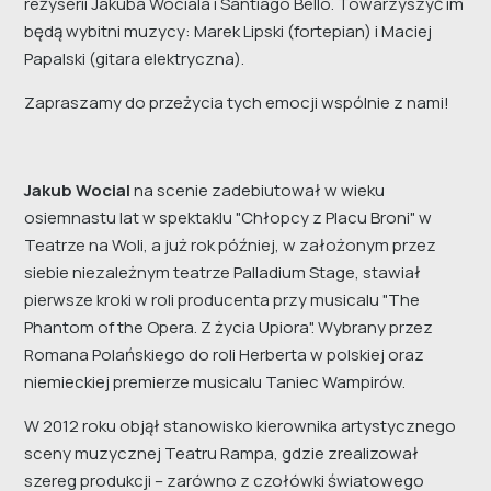
reżyserii Jakuba Wociala i Santiago Bello. Towarzyszyć im
będą wybitni muzycy: Marek Lipski (fortepian) i Maciej
Papalski (gitara elektryczna).
Zapraszamy do przeżycia tych emocji wspólnie z nami!
Jakub Wocial
na scenie zadebiutował w wieku
osiemnastu lat w spektaklu "Chłopcy z Placu Broni" w
Teatrze na Woli, a już rok później, w założonym przez
siebie niezależnym teatrze Palladium Stage, stawiał
pierwsze kroki w roli producenta przy musicalu "The
Phantom of the Opera. Z życia Upiora". Wybrany przez
Romana Polańskiego do roli Herberta w polskiej oraz
niemieckiej premierze musicalu Taniec Wampirów.
W 2012 roku objął stanowisko kierownika artystycznego
sceny muzycznej Teatru Rampa, gdzie zrealizował
szereg produkcji – zarówno z czołówki światowego