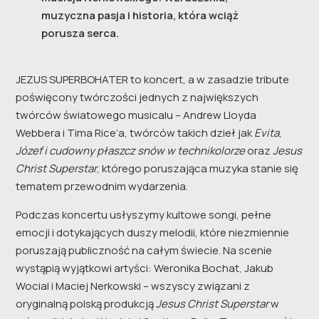
muzyczna pasja i historia, która wciąż
porusza serca.
JEZUS SUPERBOHATER to koncert, a w zasadzie tribute
poświęcony twórczości jednych z największych
twórców światowego musicalu – Andrew Lloyda
Webbera i Tima Rice’a, twórców takich dzieł jak
Evita
,
Józef i cudowny płaszcz snów w technikolorze
oraz
Jesus
Christ Superstar
, którego poruszająca muzyka stanie się
tematem przewodnim wydarzenia.
Podczas koncertu usłyszymy kultowe songi, pełne
emocji i dotykających duszy melodii, które niezmiennie
poruszają publiczność na całym świecie. Na scenie
wystąpią wyjątkowi artyści: Weronika Bochat, Jakub
Wocial i Maciej Nerkowski – wszyscy związani z
oryginalną polską produkcją
Jesus Christ Superstar
w