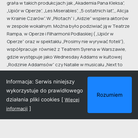
grała w takich produkcjach jak „Akademia Pana Kleksa”,
„Upiór w Operze”, „Les Miserables”, „5 ostatnich lat”,„ Alicja
w Krainie Czarów”. W „Pilotach” i „Aidzie” wspiera aktorów
w zespole wokalnym. Można było podziwiać ją w Teatrze
Rampa, w Operze i Filharmonii Podlaskiej ( „Upiór w
Operze” oraz w spektaklu „Prosimy nie wyrywać foteli”),
współpracuje również z Teatrem Syrena w Warszawie,
gdzie występuje jako Wednesday Addams w kultowej
„Rodzinie Addamsów” czy Natalie w musicalu „Next to
normal”. Weronika jest także aktorką głosową. Jej
największą rolą, także śpiewaną jest Vaiana w filmie
Informacja: Serwis niniejszy
animowanym „Vaiana Skarb Oceanu”. Zagrała także
wykorzystuje do prawidłowego
Rozumiem
główną rolę kobiecą w filmie animowanym „Książę
działania pliki cookies [
Więcej
Czaruś”. Jej głosem mówi Lena Grisky w serialu „Znajdź
]
informacji
mniew Paryżu”. Ciekawostką jest, że Weronika jest jedyną
osobą w Europie, która wzięła udział w dwóch
konkursach Eurowizji. W 2004 roku z zespołem KWADro
była na Junior Eurovision Song Contest w Lillehammer, a