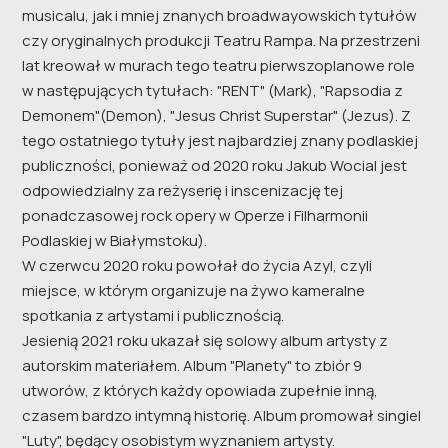
musicalu, jak i mniej znanych broadwayowskich tytułów
czy oryginalnych produkcji Teatru Rampa. Na przestrzeni
lat kreował w murach tego teatru pierwszoplanowe role
w następujących tytułach: "RENT" (Mark), "Rapsodia z
Demonem"(Demon), "Jesus Christ Superstar" (Jezus). Z
tego ostatniego tytuły jest najbardziej znany podlaskiej
publiczności, ponieważ od 2020 roku Jakub Wocial jest
odpowiedzialny za reżyserię i inscenizację tej
ponadczasowej rock opery w Operze i Filharmonii
Podlaskiej w Białymstoku).
W czerwcu 2020 roku powołał do życia Azyl, czyli
miejsce, w którym organizuje na żywo kameralne
spotkania z artystami i publicznością.
Jesienią 2021 roku ukazał się solowy album artysty z
autorskim materiałem. Album "Planety" to zbiór 9
utworów, z których każdy opowiada zupełnie inną,
czasem bardzo intymną historię. Album promował singiel
"Luty", będący osobistym wyznaniem artysty.