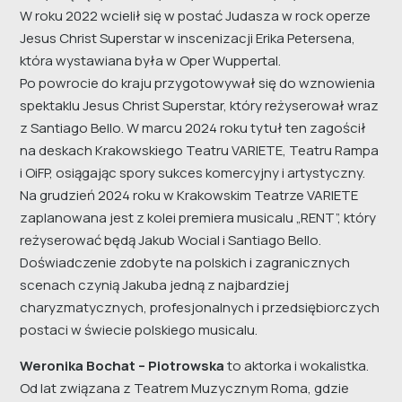
W roku 2022 wcielił się w postać Judasza w rock operze
Jesus Christ Superstar w inscenizacji Erika Petersena,
która wystawiana była w Oper Wuppertal.
Po powrocie do kraju przygotowywał się do wznowienia
spektaklu Jesus Christ Superstar, który reżyserował wraz
z Santiago Bello. W marcu 2024 roku tytuł ten zagościł
na deskach Krakowskiego Teatru VARIETE, Teatru Rampa
i OiFP, osiągając spory sukces komercyjny i artystyczny.
Na grudzień 2024 roku w Krakowskim Teatrze VARIETE
zaplanowana jest z kolei premiera musicalu „RENT”, który
reżyserować będą Jakub Wocial i Santiago Bello.
Doświadczenie zdobyte na polskich i zagranicznych
scenach czynią Jakuba jedną z najbardziej
charyzmatycznych, profesjonalnych i przedsiębiorczych
postaci w świecie polskiego musicalu.
Weronika Bochat – Piotrowska
to aktorka i wokalistka.
Od lat związana z Teatrem Muzycznym Roma, gdzie