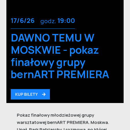
17/6/26
godz.
19:00
DAWNO TEMU W
MOSKWIE - pokaz
finałowy grupy
bernART PREMIERA
KUP BILETY
Pokaz finałowy młodzieżowej grupy
warsztatowej bernART PREMIERA. Moskwa.
Upał. Park Patriarchy. I rozmowa, po której