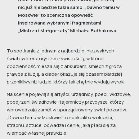
nic już nie będzie takie samo. „Dawno temu w
Moskwie” to sceniczna opowieść
inspirowana wybranymi fragmentami
„Mistrza i Małgorzaty” Michaiła Bułhakowa.
To spotkanie z jednym z najbardziej niezwykłych
światów literatury: rzeczywistością, w której
codzienność miesza się z absurdem, śmiech z grozą,
prawda z iluzją, a diabeł okazuje się czasem bardziej
przenikliwy niż ludzie, którzy tak chętnie wydają wyroki.
Na scenie pojawią się artyści, urzędnicy, poeci, widzowie,
podejrzani świadkowie i tajemniczy przybysze, którzy
wprowadzają zamęt w uporządkowany świat pozorów.
„Dawno temu w Moskwie” to spektakl o wolności,
strachu, sztuce, odwadze i cenie, jaką płaci się za
wierność własnej prawdzie.